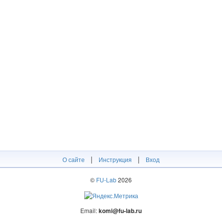
|
|
О сайте
Инструкция
Вход
©
FU-Lab
2026
Email:
komi@fu-lab.ru