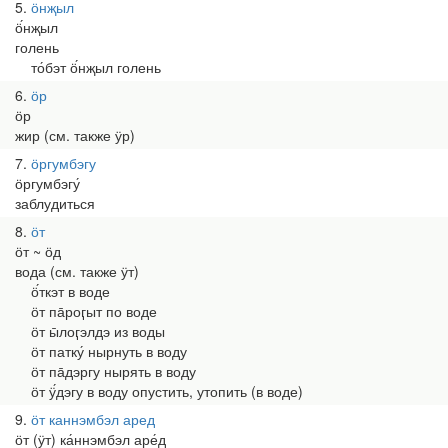
5
ӧнҗыл
ӧ́нҗыл
голень
то́бэт ӧ́нҗыл голень
6
ӧр
ӧр
жир (см. также ӱр)
7
ӧргумбэгу
ӧргумбэгу́
заблудиться
8
ӧт
ӧт ~ ӧд
вода (см. также ӱт)
ӧ́ткэт в воде
ӧт па̄роӷыт по воде
ӧт ы̄лоӷэлдэ из воды
ӧт патку́ нырнуть в воду
ӧт па̄дэргу нырять в воду
ӧт ӱ́дэгу в воду опустить, утопить (в воде)
9
ӧт каннэмбэл аред
ӧт (ӱт) ка́ннэмбэл аре́д