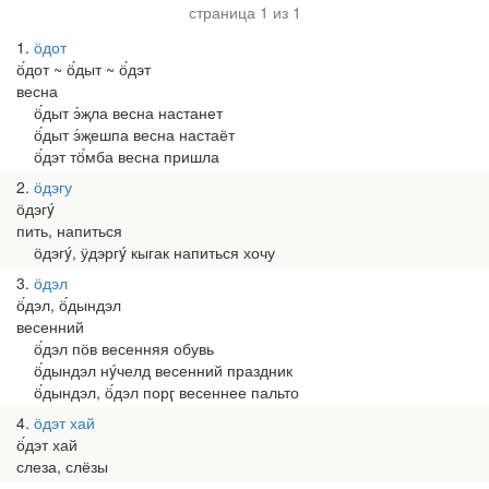
страница 1 из 1
1
ӧдот
ӧ́дот ~ ӧ́дыт ~ ӧ́дэт
весна
ӧ́дыт э́җла весна настанет
ӧ́дыт э́җешпа весна настаёт
ӧ́дэт тӧ́мба весна пришла
2
ӧдэгу
ӧдэгý
пить, напиться
ӧдэгý, ӱдэргý кыгак напиться хочу
3
ӧдэл
ӧ́дэл, ӧ́дындэл
весенний
ӧ́дэл пӧв весенняя обувь
ӧ́дындэл нýчелд весенний праздник
ӧ́дындэл, ӧ́дэл порӷ весеннее пальто
4
ӧдэт хай
ӧ́дэт хай
слеза, слёзы