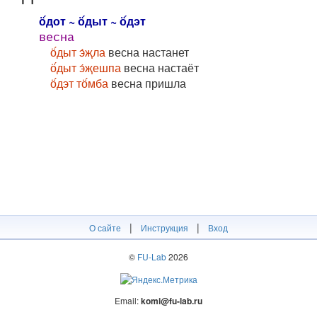
ӧ́дот ~ ӧ́дыт ~ ӧ́дэт
весна
ӧ́дыт э́җла
весна настанет
ӧ́дыт э́җешпа
весна настаёт
ӧ́дэт тӧ́мба
весна пришла
|
|
О сайте
Инструкция
Вход
©
FU-Lab
2026
Email:
komi@fu-lab.ru