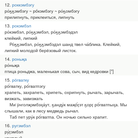
12
роккэмбэгу
ро́ӄӄэмбэгу ~ рóкэмбэгу ~ ро́ӄомбэгу
прилипнуть, приклеиться, липнуть
13
рокэмбэл
ро́кэмбэл, ро́ӄӄэмбэл, ро́ӄӄэмбэдэл
клейкий, липкий
Ро́ӄӄэмбэл, ро́ӄӄэмбэдэл шанд твел ча́блика. Клейкий,
липкий молодой берёзовый листок.
14
роньҗа
ро́ньҗа
птица роньджа, маленькая сова, сыч, вид кедровки [*]
15
рӧгватку
рӧ́гватку, рӧ́гватпэгу
храпеть, захрапеть, хрипеть, охрипнуть, рычать, зарычать,
визжать, завизжать
Ми̇ ӱнголҗэмбэӽа́ут, ӄанду́к маҗӧ́ӷэт ӄорӷ рӧ́гватпыӽа. Мы
слышали, как в лесу медведь рычал.
Таб пет уру́к рӧ́гватпа. Он ночью сильно храпит.
16
ругэмбэл
ру́ӷэмбэл
хриплый