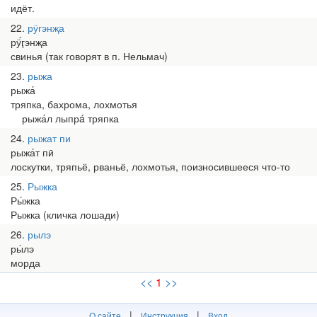
идёт.
22
рӱгэнҗа
рӱ́ӷэнҗа
свинья (так говорят в п. Нельмач)
23
рыжа
рыжа́
тряпка, бахрома, лохмотья
рыжа́л лыпрá тряпка
24
рыжат пи
рыжа́т пӣ
лоскутки, тряпьё, рваньё, лохмотья, поизносившееся что-то
25
Рыжка
Ры́жка
Рыжка (кличка лошади)
26
рылэ
ры́лэ
морда
<<
1
>>
|
|
О сайте
Инструкция
Вход