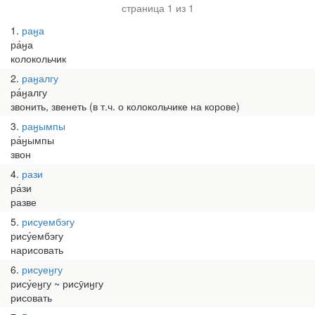
страница 1 из 1
1
раӈа
ра́ӈа
колокольчик
2
раӈалгу
ра́ӈалгу
звонить, звенеть (в т.ч. о колокольчике на корове)
3
раӈымпы
ра́ӈымпы
звон
4
рази
ра́зи
разве
5
рисуембэгу
рису́ембэгу
нарисовать
6
рисуеӈгу
рису́еӈгу ~ рисӯиӈгу
рисовать