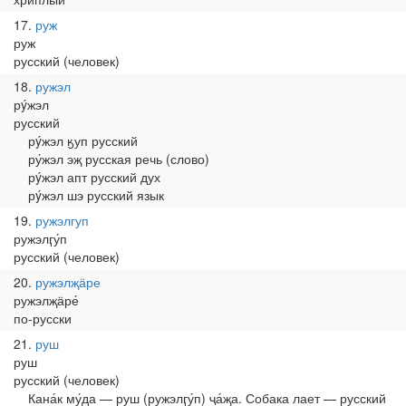
17
руж
руж
русский (человек)
18
ружэл
рýжэл
русский
рýжэл ӄуп русский
ру́жэл эҗ русская речь (слово)
рýжэл апт русский дух
рýжэл шэ русский язык
19
ружэлгуп
ружэлӷу́п
русский (человек)
20
ружэлҗӓре
ружэлҗӓре́
по-русски
21
руш
руш
русский (человек)
Кана́к му́да — руш (ружэлӷу́п) ҷа́җа. Собака лает — русский