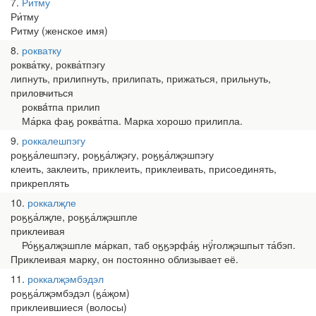
7
Ритму
Ри́тму
Ритму (женское имя)
8
рокватку
роква́тку, роква́тпэгу
липнуть, прилипнуть, прилипать, прижаться, прильнуть,
приловчиться
роквáтпа прилип
Ма́рка фаӄ роква́тпа. Марка хорошо прилипла.
9
роккалешпэгу
роӄӄа́лешпэгу, роӄӄа́лҗэгу, роӄӄа́лҗэшпэгу
клеить, заклеить, приклеить, приклеивать, присоединять,
прикреплять
10
роккалҗле
роӄӄа́лҗле, роӄӄа́лҗэшпле
приклеивая
Ро́ӄӄалҗэшпле ма́ркап, таб оӄӄэрфа́ӄ нӱ́голҗэшпыт та́бэп.
Приклеивая марку, он постоянно облизывает её.
11
роккалҗэмбэдэл
роӄӄа́лҗэмбэдэл (ӄа́җом)
приклеившиеся (волосы)