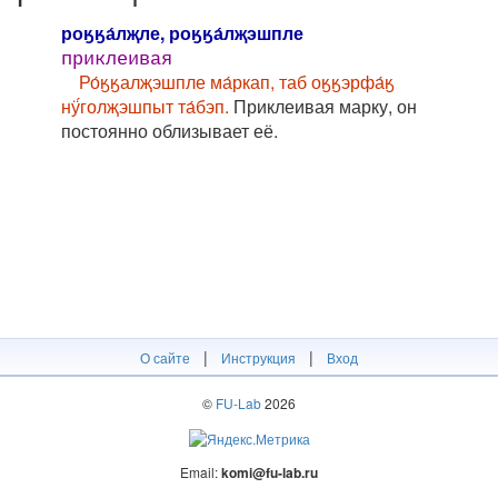
роӄӄа́лҗле, роӄӄа́лҗэшпле
приклеивая
Ро́ӄӄалҗэшпле ма́ркап, таб оӄӄэрфа́ӄ
нӱ́голҗэшпыт та́бэп.
Приклеивая марку, он
постоянно облизывает её.
|
|
О сайте
Инструкция
Вход
©
FU-Lab
2026
Email:
komi@fu-lab.ru