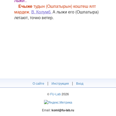
лыжи.
Ечыже
тудын (Ошпатырын) коштеш ялт
мардеж.
В. Колумб.
А лыжи его (Ошпатыра)
летают, точно ветер.
|
|
О сайте
Инструкция
Вход
©
FU-Lab
2026
Email:
komi@fu-lab.ru