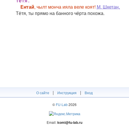
тётя.
Еҥгай
, чылт монча ияла веле коят!
М. Шкетан.
Тётя, ты прямо на банного чёрта похожа.
|
|
О сайте
Инструкция
Вход
©
FU-Lab
2026
Email:
komi@fu-lab.ru