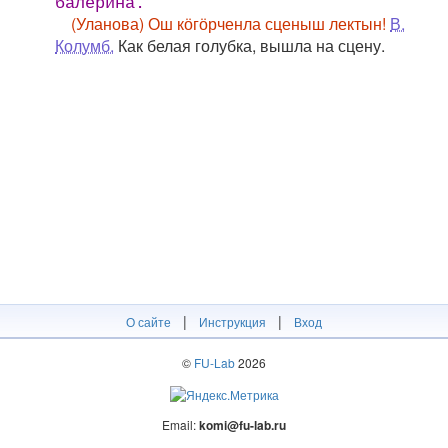
балерина.
(Уланова) Ош кӧгӧрченла сценыш лектын!
В.
Колумб.
Как белая голубка, вышла на сцену.
|
|
О сайте
Инструкция
Вход
©
FU-Lab
2026
Email:
komi@fu-lab.ru