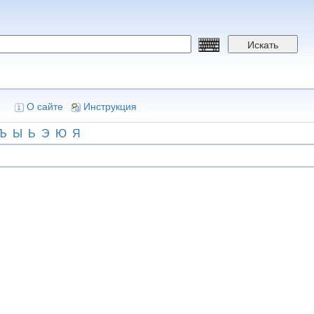
Искать
О сайте
Инструкция
Ъ
Ы
Ь
Э
Ю
Я