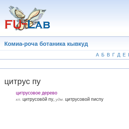
Перейти
к
основному
содержанию
Комиа-роча ботаника кывкуд
А
Б
В
Г
Д
Е
цитрус пу
цитрусовое дерево
цитрусовӧй пу,
цитрусовой писпу
кп.
удм.