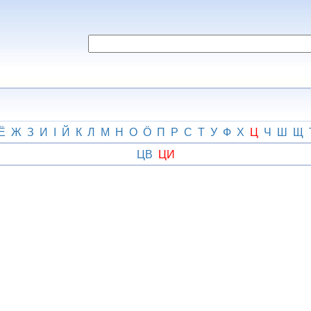
Ё
Ж
З
И
І
Й
К
Л
М
Н
О
Ӧ
П
Р
С
Т
У
Ф
Х
Ц
Ч
Ш
Щ
ЦВ
ЦИ