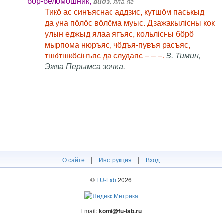
бор-беломошник,
видз.
яла яг
Тикӧ ас синъяснас аддзис, кутшӧм паськыд
да уна пӧлӧс вӧлӧма муыс. Дзажакылісны кок
улын еджыд ялаа ягъяс, кольлісны бӧрӧ
мырпома нюръяс, чӧдъя-пувъя расъяс,
тшӧтшкӧсінъяс да слудаяс – – –.
В. Тимин,
Эжва Перымса зонка.
|
|
О сайте
Инструкция
Вход
©
FU-Lab
2026
Email:
komi@fu-lab.ru