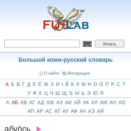
Перейти
к
основному
содержанию
Искать
Большой коми-русский словарь
О сайте
Инструкция
А
Б
В
Г
Д
Е
Ё
Ж
З
И
І
Й
К
Л
М
Н
О
Ӧ
П
Р
С
Т
У
Ф
Х
Ц
Ч
Ш
Щ
Ъ
Ы
Ь
Э
Ю
Я
А
АБ
АВ
АГ
АД
АЖ
АЗ
АИ
АЙ
АК
АЛ
АМ
АН
АО
АП
АР
АС
АТ
АУ
АФ
АЧ
АЭ
АЯ
абуӧсь