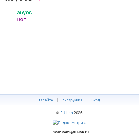
aбуӧԍ
нет
|
|
О сайте
Инструкция
Вход
©
FU-Lab
2026
Email:
komi@fu-lab.ru