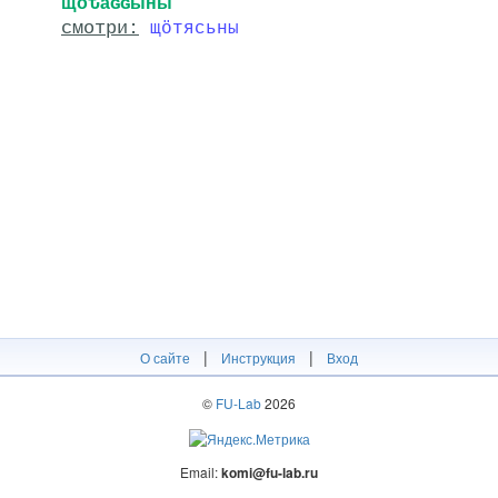
щӧԏаԍԍыны
смотри:
щӧтясьны
|
|
О сайте
Инструкция
Вход
©
FU-Lab
2026
Email:
komi@fu-lab.ru