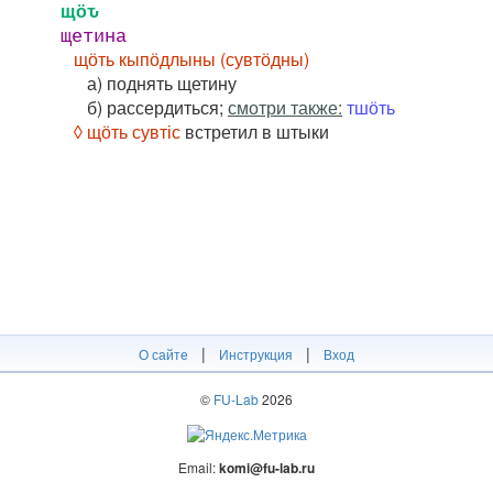
щӧԏ
щетина
щӧть кыпӧдлыны (сувтӧдны)
а) поднять щетину
б) рассердиться;
смотри также:
тшӧть
◊ щӧть сувтіс
встретил в штыки
|
|
О сайте
Инструкция
Вход
©
FU-Lab
2026
Email:
komi@fu-lab.ru