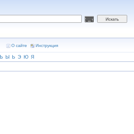
Искать
О сайте
Инструкция
Ъ
Ы
Ь
Э
Ю
Я