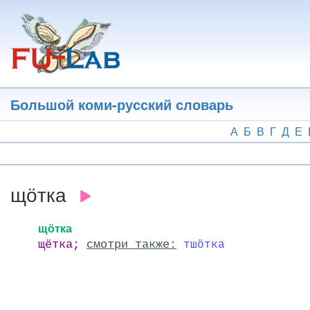
Перейти
к
основному
содержанию
Большой коми-русский словарь
А
Б
В
Г
Д
Е
щӧтка
щӧтка
щётка;
смотри также:
тшӧтка