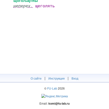
щӧгӧԉајтны
неперех.
щеголять
|
|
О сайте
Инструкция
Вход
©
FU-Lab
2026
Email:
komi@fu-lab.ru