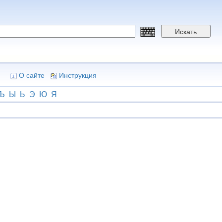
Искать
О сайте
Инструкция
Ъ
Ы
Ь
Э
Ю
Я