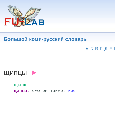
Перейти
к
основному
содержанию
Большой коми-русский словарь
А
Б
В
Г
Д
Е
щипцы
щыпці
щипцы;
смотри также:
кес