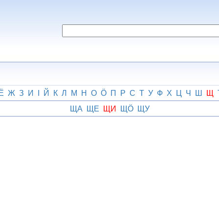
Ё
Ж
З
И
І
Й
К
Л
М
Н
О
Ӧ
П
Р
С
Т
У
Ф
Х
Ц
Ч
Ш
Щ
ЩА
ЩЕ
ЩИ
ЩӦ
ЩУ