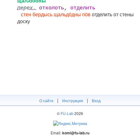
щаԉԁӧԁны
перех.
отколоть, отделить
стен бердысь щальдӧдны пӧв
отделить от стены
доску
|
|
О сайте
Инструкция
Вход
©
FU-Lab
2026
Email:
komi@fu-lab.ru