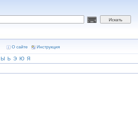
Искать
О сайте
Инструкция
Ы
Ь
Э
Ю
Я