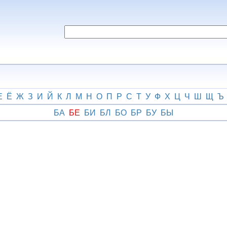
Е
Ё
Ж
З
И
Й
К
Л
М
Н
О
П
Р
С
Т
У
Ф
Х
Ц
Ч
Ш
Щ
Ъ
БА
БЕ
БИ
БЛ
БО
БР
БУ
БЫ