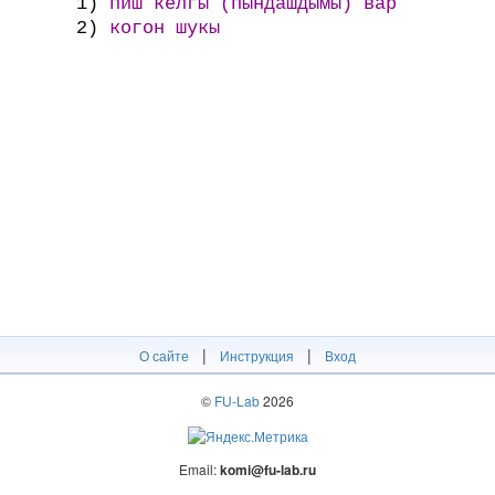
1)
пиш келгӹ (пындашдымы) вӓр
2)
когон шукы
|
|
О сайте
Инструкция
Вход
©
FU-Lab
2026
Email:
komi@fu-lab.ru