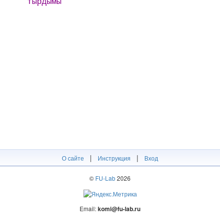
тӹрдӹмӹ
|
|
О сайте
Инструкция
Вход
©
FU-Lab
2026
Email:
komi@fu-lab.ru