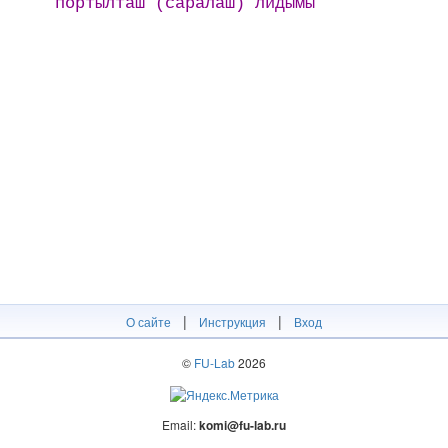
пӧртӹлтӓш (сӓрӓлӓш) лидӹмӹ
|
|
О сайте
Инструкция
Вход
©
FU-Lab
2026
Email:
komi@fu-lab.ru