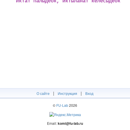
иктӓт пӓлӹдеок, иктӹлӓнӓт келесӹдеок
|
|
О сайте
Инструкция
Вход
©
FU-Lab
2026
Email:
komi@fu-lab.ru