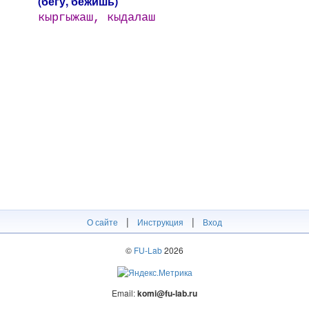
(бегу, бежишь)
кыргыжаш, кыдалаш
|
|
О сайте
Инструкция
Вход
©
FU-Lab
2026
Email:
komi@fu-lab.ru