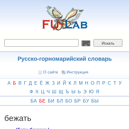
Перейти
к
основному
содержанию
Искать
Русско-горномарийский словарь
О сайте
Инструкция
А
Б
В
Г
Д
Е
Ё
Ж
З
И
Й
К
Л
М
Н
О
П
Р
С
Т
У
Ф
Х
Ц
Ч
Ш
Щ
Ъ
Ы
Ь
Э
Ю
Я
БА
БЕ
БИ
БЛ
БО
БР
БУ
БЫ
бежать