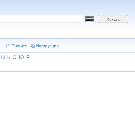
Искать
О сайте
Инструкция
Ы
Ь
Э
Ю
Я