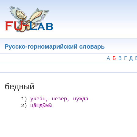
Перейти
к
основному
содержанию
Русско-горномарийский словарь
А
Б
В
Г
Д
бедный
1)
укеӓн, незер, нужда
2)
цӓшдӹмӹ