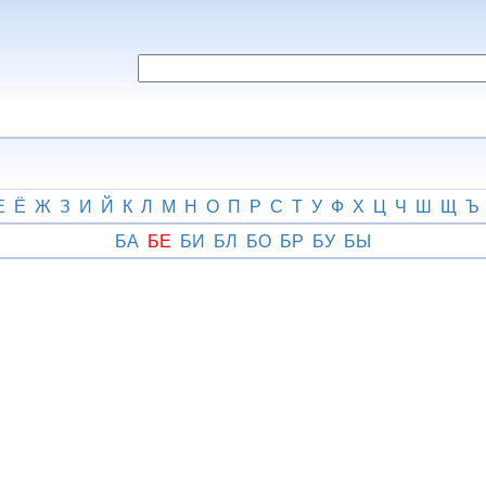
Е
Ё
Ж
З
И
Й
К
Л
М
Н
О
П
Р
С
Т
У
Ф
Х
Ц
Ч
Ш
Щ
Ъ
БА
БЕ
БИ
БЛ
БО
БР
БУ
БЫ