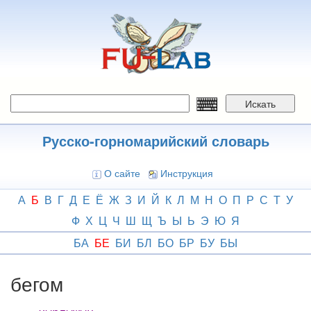
Перейти
к
основному
содержанию
Искать
Русско-горномарийский словарь
О сайте
Инструкция
А
Б
В
Г
Д
Е
Ё
Ж
З
И
Й
К
Л
М
Н
О
П
Р
С
Т
У
Ф
Х
Ц
Ч
Ш
Щ
Ъ
Ы
Ь
Э
Ю
Я
БА
БЕ
БИ
БЛ
БО
БР
БУ
БЫ
бегом