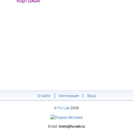
кыргыжын
|
|
О сайте
Инструкция
Вход
©
FU-Lab
2026
Email:
komi@fu-lab.ru