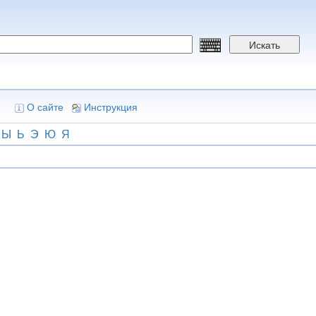
Искать
О сайте
Инструкция
Ы
Ь
Э
Ю
Я