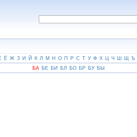
Е
Ё
Ж
З
И
Й
К
Л
М
Н
О
П
Р
С
Т
У
Ф
Х
Ц
Ч
Ш
Щ
Ъ
БА
БЕ
БИ
БЛ
БО
БР
БУ
БЫ