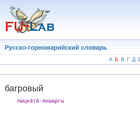
Перейти
к
основному
содержанию
Русско-горномарийский словарь
А
Б
В
Г
Д
багровый
пӹцкӓтӓ-якшаргы