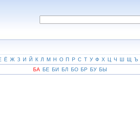
Е
Ё
Ж
З
И
Й
К
Л
М
Н
О
П
Р
С
Т
У
Ф
Х
Ц
Ч
Ш
Щ
Ъ
БА
БЕ
БИ
БЛ
БО
БР
БУ
БЫ