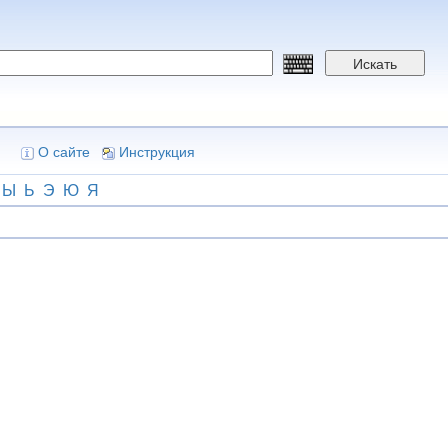
Искать
О сайте
Инструкция
Ы
Ь
Э
Ю
Я