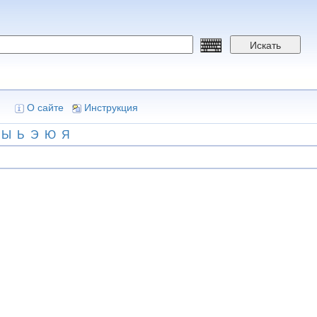
Искать
О сайте
Инструкция
Ы
Ь
Э
Ю
Я