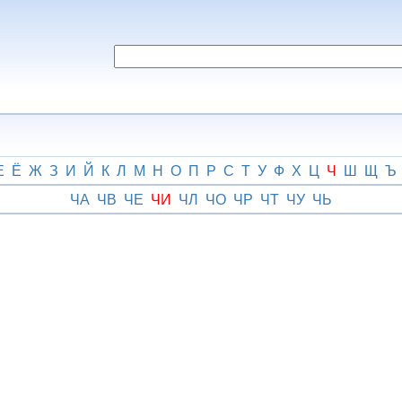
Е
Ё
Ж
З
И
Й
К
Л
М
Н
О
П
Р
С
Т
У
Ф
Х
Ц
Ч
Ш
Щ
Ъ
ЧА
ЧВ
ЧЕ
ЧИ
ЧЛ
ЧО
ЧР
ЧТ
ЧУ
ЧЬ