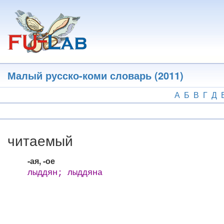
Перейти
к
основному
содержанию
Малый русско-коми словарь (2011)
А
Б
В
Г
Д
читаемый
-ая, -ое
лыддян; лыддяна