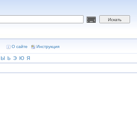
Искать
О сайте
Инструкция
Ы
Ь
Э
Ю
Я