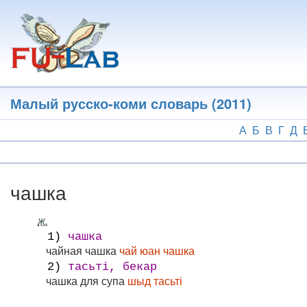
Перейти
к
основному
содержанию
Малый русско-коми словарь (2011)
А
Б
В
Г
Д
чашка
ж.
1)
чашка
чайная чашка
чай юан чашка
2)
тасьті, бекар
чашка для супа
шыд тасьті