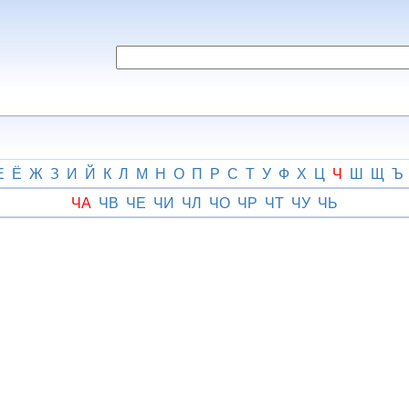
Е
Ё
Ж
З
И
Й
К
Л
М
Н
О
П
Р
С
Т
У
Ф
Х
Ц
Ч
Ш
Щ
Ъ
ЧА
ЧВ
ЧЕ
ЧИ
ЧЛ
ЧО
ЧР
ЧТ
ЧУ
ЧЬ