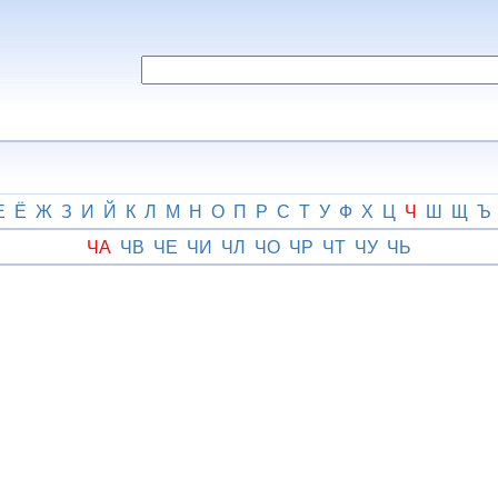
Е
Ё
Ж
З
И
Й
К
Л
М
Н
О
П
Р
С
Т
У
Ф
Х
Ц
Ч
Ш
Щ
Ъ
ЧА
ЧВ
ЧЕ
ЧИ
ЧЛ
ЧО
ЧР
ЧТ
ЧУ
ЧЬ