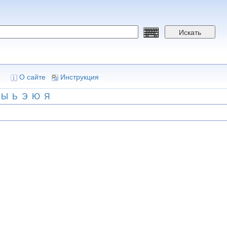
Искать
О сайте
Инструкция
Ы
Ь
Э
Ю
Я