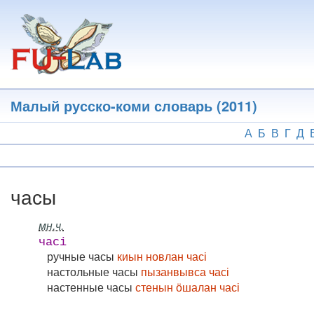
Перейти
к
основному
содержанию
Малый русско-коми словарь (2011)
А
Б
В
Г
Д
часы
мн.ч.
часі
ручные часы
киын новлан часі
настольные часы
пызанвывса часі
настенные часы
стенын ӧшалан часі