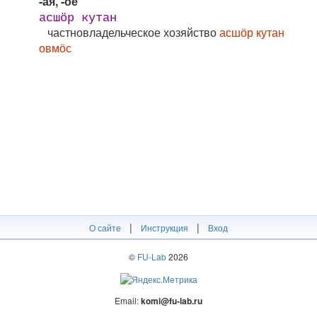
-ая, -ое
асшӧр кутан
частновладельческое хозяйство
асшӧр кутан
овмӧс
|
|
О сайте
Инструкция
Вход
©
FU-Lab
2026
Email:
komi@fu-lab.ru