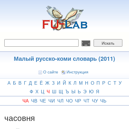
Перейти
к
основному
содержанию
Искать
Малый русско-коми словарь (2011)
О сайте
Инструкция
А
Б
В
Г
Д
Е
Ё
Ж
З
И
Й
К
Л
М
Н
О
П
Р
С
Т
У
Ф
Х
Ц
Ч
Ш
Щ
Ъ
Ы
Ь
Э
Ю
Я
ЧА
ЧВ
ЧЕ
ЧИ
ЧЛ
ЧО
ЧР
ЧТ
ЧУ
ЧЬ
часовня