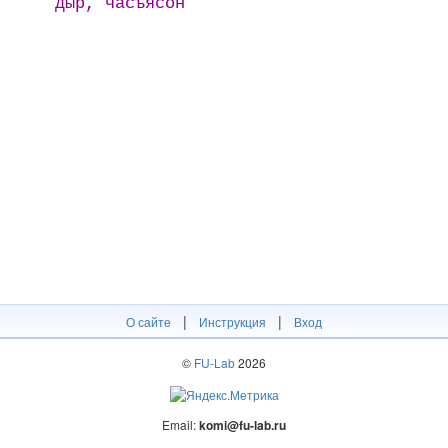
дыр, часъясӧн
|
|
О сайте
Инструкция
Вход
©
FU-Lab
2026
Email:
komi@fu-lab.ru