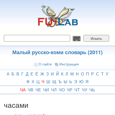
Перейти
к
основному
содержанию
Искать
Малый русско-коми словарь (2011)
О сайте
Инструкция
А
Б
В
Г
Д
Е
Ё
Ж
З
И
Й
К
Л
М
Н
О
П
Р
С
Т
У
Ф
Х
Ц
Ч
Ш
Щ
Ъ
Ы
Ь
Э
Ю
Я
ЧА
ЧВ
ЧЕ
ЧИ
ЧЛ
ЧО
ЧР
ЧТ
ЧУ
ЧЬ
часами