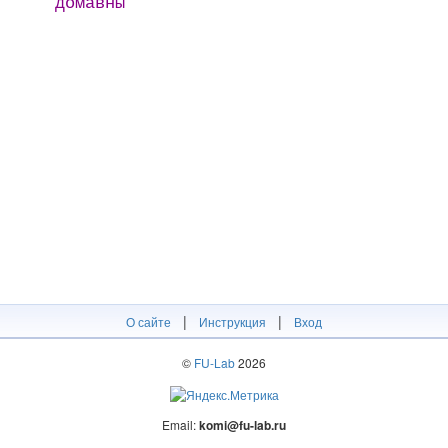
домавны
|
|
О сайте
Инструкция
Вход
©
FU-Lab
2026
Email:
komi@fu-lab.ru