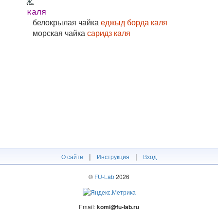
ж.
каля
белокрылая чайка
еджыд борда каля
морская чайка
саридз каля
|
|
О сайте
Инструкция
Вход
©
FU-Lab
2026
Email:
komi@fu-lab.ru