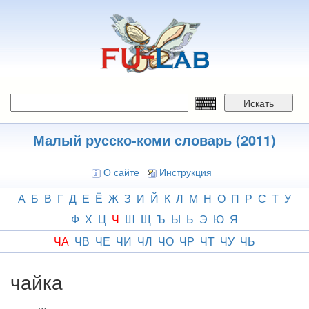
Перейти
к
основному
содержанию
Искать
Малый русско-коми словарь (2011)
О сайте
Инструкция
А
Б
В
Г
Д
Е
Ё
Ж
З
И
Й
К
Л
М
Н
О
П
Р
С
Т
У
Ф
Х
Ц
Ч
Ш
Щ
Ъ
Ы
Ь
Э
Ю
Я
ЧА
ЧВ
ЧЕ
ЧИ
ЧЛ
ЧО
ЧР
ЧТ
ЧУ
ЧЬ
чайка