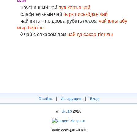
чай
брусничный чай
пув коръя чай
слабительный чай
гырк писькӧдан чай
чай пить – не дрова рубить
погов.
чай юны абу
мыр бертны
◊ чай с сахаром вам
чай да сакар тіянлы
|
|
О сайте
Инструкция
Вход
©
FU-Lab
2026
Email:
komi@fu-lab.ru