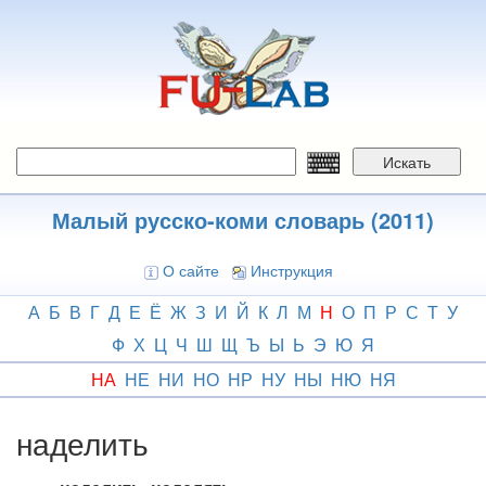
Перейти
к
основному
содержанию
Искать
Малый русско-коми словарь (2011)
О сайте
Инструкция
А
Б
В
Г
Д
Е
Ё
Ж
З
И
Й
К
Л
М
Н
О
П
Р
С
Т
У
Ф
Х
Ц
Ч
Ш
Щ
Ъ
Ы
Ь
Э
Ю
Я
НА
НЕ
НИ
НО
НР
НУ
НЫ
НЮ
НЯ
наделить