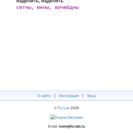
наделить, наделять
сетны, юкны, вичмӧдны
|
|
О сайте
Инструкция
Вход
©
FU-Lab
2026
Email:
komi@fu-lab.ru