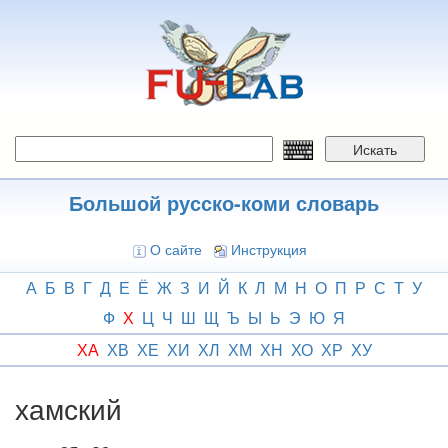
Перейти
к
основному
содержанию
Искать
Большой русско-коми словарь
О сайте
Инструкция
А
Б
В
Г
Д
Е
Ё
Ж
З
И
Й
К
Л
М
Н
О
П
Р
С
Т
У
Ф
Х
Ц
Ч
Ш
Щ
Ъ
Ы
Ь
Э
Ю
Я
ХА
ХВ
ХЕ
ХИ
ХЛ
ХМ
ХН
ХО
ХР
ХУ
хамский