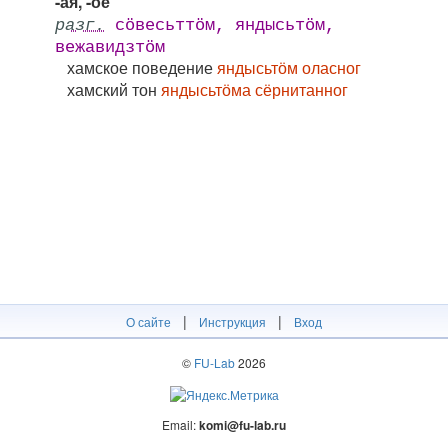
-ая, -ое
разг.
сӧвесьттӧм, яндысьтӧм,
вежавидзтӧм
хамское поведение
яндысьтӧм оласног
хамский тон
яндысьтӧма сёрнитанног
|
|
О сайте
Инструкция
Вход
©
FU-Lab
2026
Email:
komi@fu-lab.ru