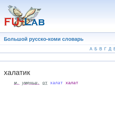
Перейти
к
основному
содержанию
Большой русско-коми словарь
А
Б
В
Г
Д
халатик
м.
уменьш.
от
халат
халат