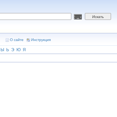
Искать
О сайте
Инструкция
Ы
Ь
Э
Ю
Я