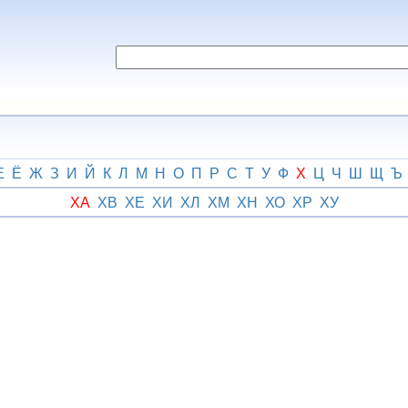
Е
Ё
Ж
З
И
Й
К
Л
М
Н
О
П
Р
С
Т
У
Ф
Х
Ц
Ч
Ш
Щ
Ъ
ХА
ХВ
ХЕ
ХИ
ХЛ
ХМ
ХН
ХО
ХР
ХУ