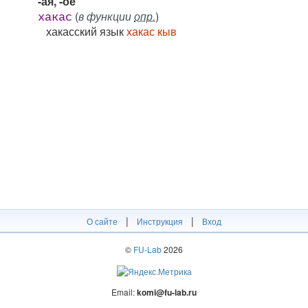
-ая, -ое
(
в функции
опр.
)
хакас
хакасский язык
хакас кыв
|
|
О сайте
Инструкция
Вход
©
FU-Lab
2026
Email:
komi@fu-lab.ru