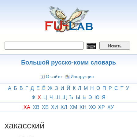
Перейти
к
основному
содержанию
Искать
Большой русско-коми словарь
О сайте
Инструкция
А
Б
В
Г
Д
Е
Ё
Ж
З
И
Й
К
Л
М
Н
О
П
Р
С
Т
У
Ф
Х
Ц
Ч
Ш
Щ
Ъ
Ы
Ь
Э
Ю
Я
ХА
ХВ
ХЕ
ХИ
ХЛ
ХМ
ХН
ХО
ХР
ХУ
хакасский