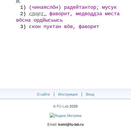
м.
1)
(чинаяслӧн) радейтантор; мусук
2)
спорт.
фаворит, медводдза места
вӧсна ордйысьысь
3)
скон пуктан вӧв, фаворит
|
|
О сайте
Инструкция
Вход
©
FU-Lab
2026
Email:
komi@fu-lab.ru