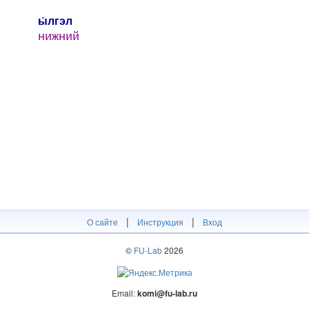
ы́лгэл
нижний
|
|
О сайте
Инструкция
Вход
©
FU-Lab
2026
Email:
komi@fu-lab.ru