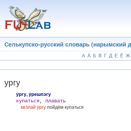
Перейти
к
основному
содержанию
Селькупско-русский словарь (нарымский д
А
Ӓ
Б
В
Г
Д
Е
Ё
Ж
ургу
у́ргу, у́решпэгу
купаться, плавать
квэ́лай у́ргу
пойдём купаться