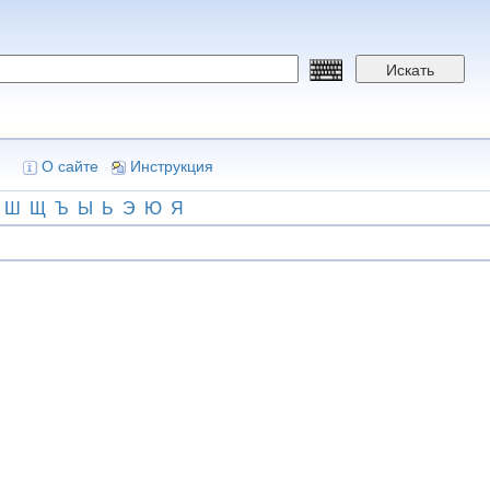
Искать
О сайте
Инструкция
Ш
Щ
Ъ
Ы
Ь
Э
Ю
Я