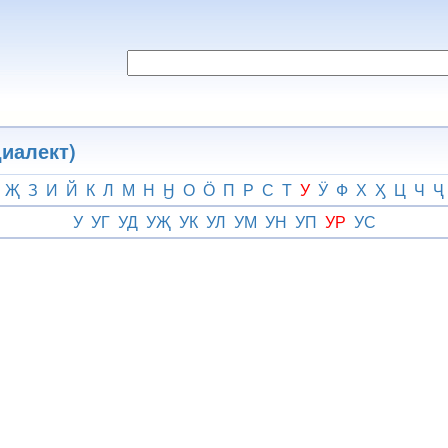
иалект)
Җ
З
И
Й
К
Л
М
Н
Ӈ
О
Ӧ
П
Р
С
Т
У
Ӱ
Ф
Х
Ӽ
Ц
Ч
Ҷ
У
УГ
УД
УҖ
УК
УЛ
УМ
УН
УП
УР
УС