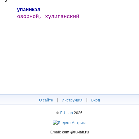
упа́никэл
озорной, хулиганский
|
|
О сайте
Инструкция
Вход
©
FU-Lab
2026
Email:
komi@fu-lab.ru