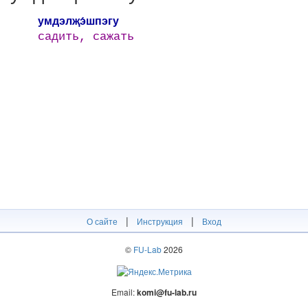
умдэлҗэ́шпэгу
садить, сажать
|
|
О сайте
Инструкция
Вход
©
FU-Lab
2026
Email:
komi@fu-lab.ru