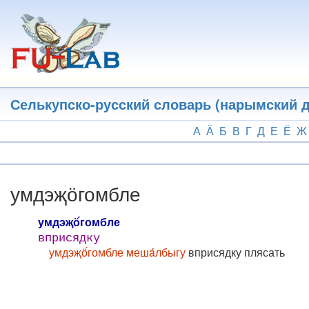
Перейти
к
основному
содержанию
Селькупско-русский словарь (нарымский д
А
Ӓ
Б
В
Г
Д
Е
Ё
Ж
умдэҗӧгомбле
умдэҗӧ́гомбле
вприсядку
умдэҗӧ́гомбле мешáлбыгу
вприсядку плясать