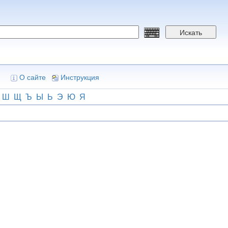
Искать
О сайте
Инструкция
Ш
Щ
Ъ
Ы
Ь
Э
Ю
Я