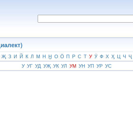
иалект)
Җ
З
И
Й
К
Л
М
Н
Ӈ
О
Ӧ
П
Р
С
Т
У
Ӱ
Ф
Х
Ӽ
Ц
Ч
Ҷ
У
УГ
УД
УҖ
УК
УЛ
УМ
УН
УП
УР
УС