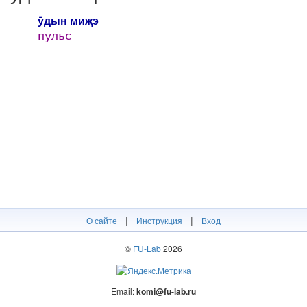
ӯдын миҗэ
пульс
|
|
О сайте
Инструкция
Вход
©
FU-Lab
2026
Email:
komi@fu-lab.ru