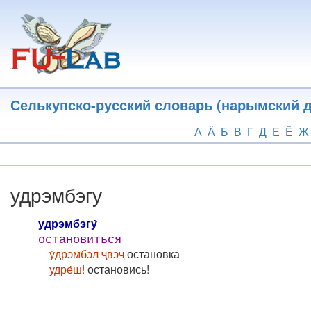
Перейти
к
основному
содержанию
Селькупско-русский словарь (нарымский д
А
Ӓ
Б
В
Г
Д
Е
Ё
Ж
удрэмбэгу
удрэмбэгу́
остановиться
у́дрэмбэл ҷвэҷ
остановка
удре́ш!
остановись!