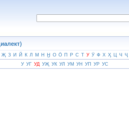
иалект)
Җ
З
И
Й
К
Л
М
Н
Ӈ
О
Ӧ
П
Р
С
Т
У
Ӱ
Ф
Х
Ӽ
Ц
Ч
Ҷ
У
УГ
УД
УҖ
УК
УЛ
УМ
УН
УП
УР
УС