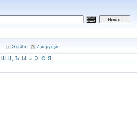
Искать
О сайте
Инструкция
Ш
Щ
Ъ
Ы
Ь
Э
Ю
Я