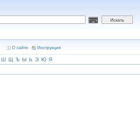
Искать
О сайте
Инструкция
Ш
Щ
Ъ
Ы
Ь
Э
Ю
Я