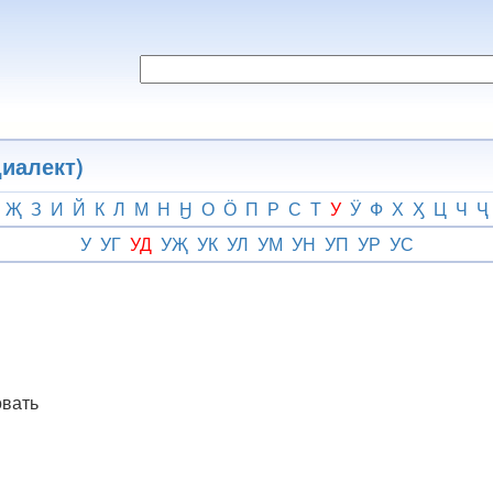
иалект)
Җ
З
И
Й
К
Л
М
Н
Ӈ
О
Ӧ
П
Р
С
Т
У
Ӱ
Ф
Х
Ӽ
Ц
Ч
Ҷ
У
УГ
УД
УҖ
УК
УЛ
УМ
УН
УП
УР
УС
овать