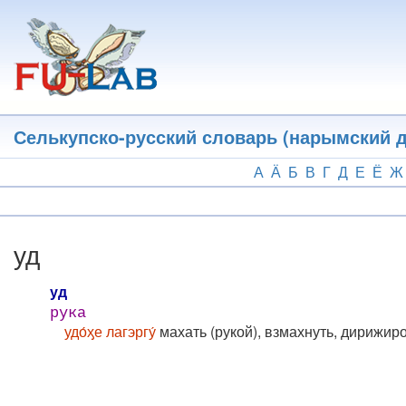
Перейти
к
основному
содержанию
Селькупско-русский словарь (нарымский д
А
Ӓ
Б
В
Г
Д
Е
Ё
Ж
уд
уд
рука
удо́ӽе лагэргу́
махать (рукой), взмахнуть, дирижир