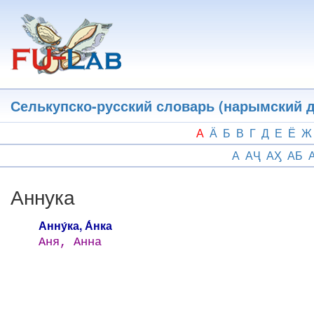
Перейти
к
основному
содержанию
Селькупско-русский словарь (нарымский д
А
Ӓ
Б
В
Г
Д
Е
Ё
Ж
А
АҶ
АӼ
АБ
Аннука
Анну́ка, А́нка
Аня, Анна