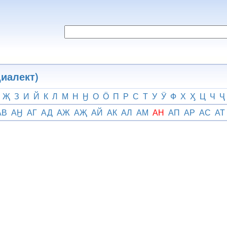
иалект)
Җ
З
И
Й
К
Л
М
Н
Ӈ
О
Ӧ
П
Р
С
Т
У
Ӱ
Ф
Х
Ӽ
Ц
Ч
Ҷ
АВ
АӇ
АГ
АД
АЖ
АҖ
АЙ
АК
АЛ
АМ
АН
АП
АР
АС
АТ