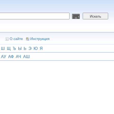
Искать
О сайте
Инструкция
Ш
Щ
Ъ
Ы
Ь
Э
Ю
Я
АУ
АФ
АЧ
АШ